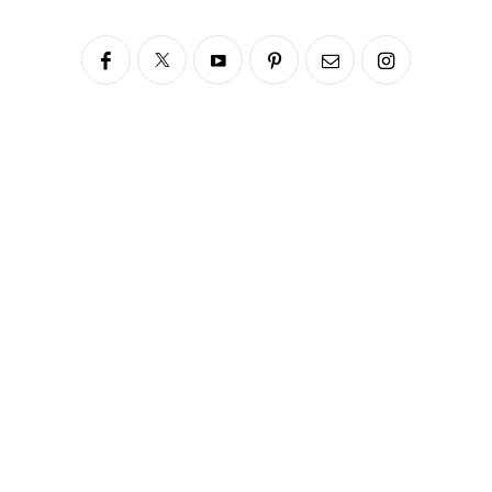
Siga no Instagram
fabianascaranzioficial
Please enter an Access Token