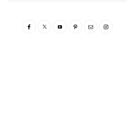
Siga no Instagram
fabianascaranzioficial
Please enter an Access Token