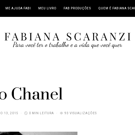
ME AJUDA FABI
MEU LIVRO
FAB PRODUÇÕES
QUEM É FABIANA SCA
o Chanel
O 13, 2015
0 MIN LEITURA
93 VISUALIZAÇÕES