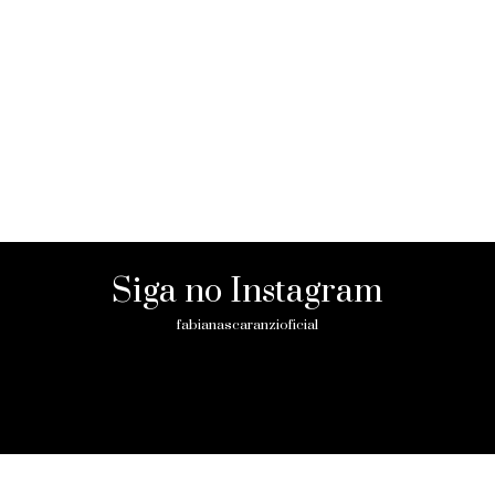
Siga no Instagram
fabianascaranzioficial
Please enter an Access Token