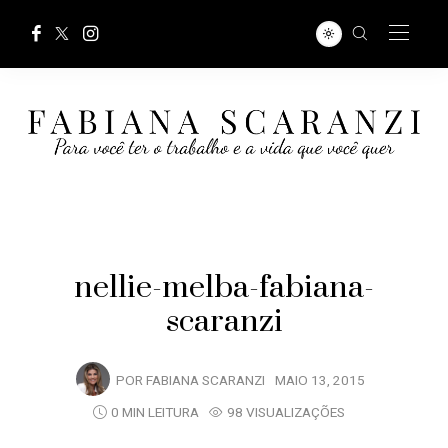
nellie-melba-fabiana-
scaranzi
POR
FABIANA SCARANZI
MAIO 13, 2015
0 MIN LEITURA
98 VISUALIZAÇÕES