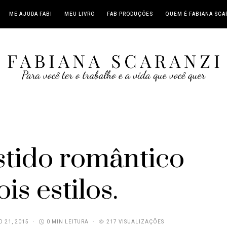
ME AJUDA FABI
MEU LIVRO
FAB PRODUÇÕES
QUEM É FABIANA SCA
tido romântico
is estilos.
O 21, 2015
0 MIN LEITURA
217 VISUALIZAÇÕES