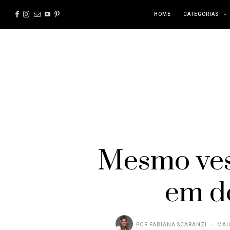
HOME
CATEGORIAS
Mesmo ves
em do
POR
FABIANA SCARANZI
MAI