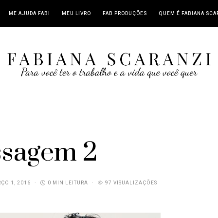
ME AJUDA FABI
MEU LIVRO
FAB PRODUÇÕES
QUEM É FABIANA SCA
sagem 2
ÇO 1, 2016
0 MIN LEITURA
97 VISUALIZAÇÕES