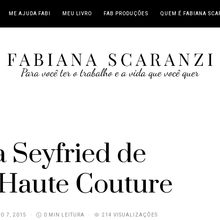
ME AJUDA FABI
MEU LIVRO
FAB PRODUÇÕES
QUEM É FABIANA SCA
Seyfried de
Haute Couture
O 7, 2015
0 MIN LEITURA
214 VISUALIZAÇÕES