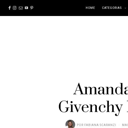
HOME
CATEGORIAS
Amanda 
Givenchy 
POR
FABIANA SCARANZI
MAI