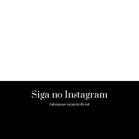
Siga no Instagram
fabianascaranzioficial
Please enter an Access Token