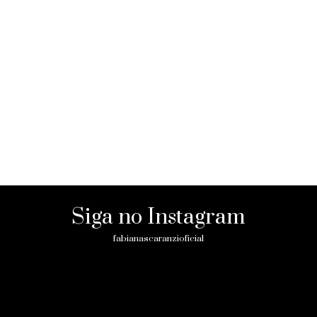
Siga no Instagram
fabianascaranzioficial
Please enter an Access Token