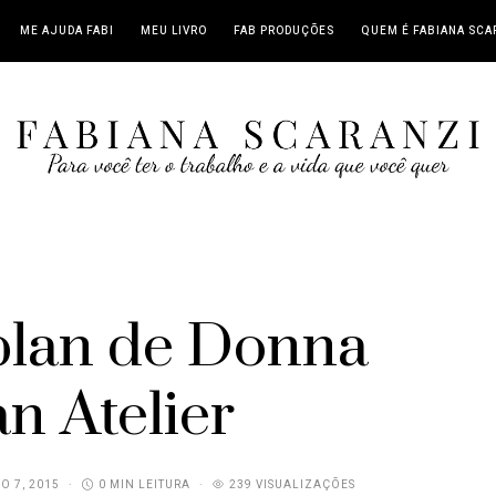
ME AJUDA FABI
MEU LIVRO
FAB PRODUÇÕES
QUEM É FABIANA SCA
plan de Donna
n Atelier
O 7, 2015
0 MIN LEITURA
239 VISUALIZAÇÕES