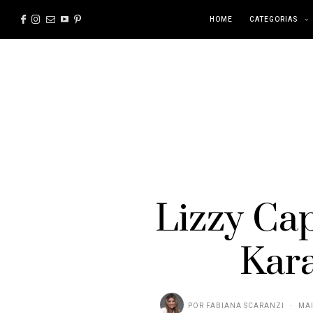
HOME
CATEGORIAS
Lizzy Ca
Kara
POR
FABIANA SCARANZI
MAI