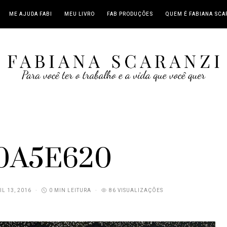
ME AJUDA FABI
MEU LIVRO
FAB PRODUÇÕES
QUEM É FABIANA SCA
0A5E620
IL 13, 2016
0 MIN LEITURA
86 VISUALIZAÇÕES