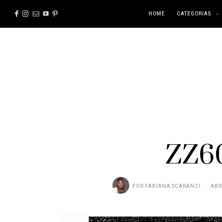
HOME
CATEGORIAS
ZZ6
POR
FABIANA SCARANZI
ABR