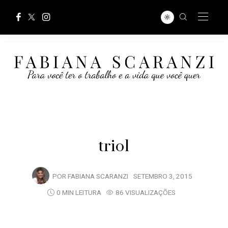
trio1
POR
FABIANA SCARANZI
SETEMBRO 3, 2015
0 MIN LEITURA
86 VISUALIZAÇÕES