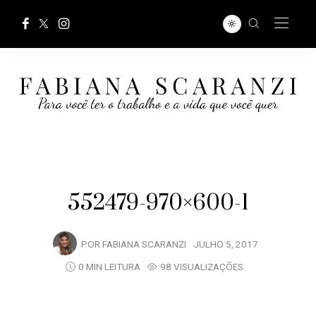
552479-970×600-1
POR
FABIANA SCARANZI
JULHO 5, 2017
0 MIN LEITURA
98 VISUALIZAÇÕES