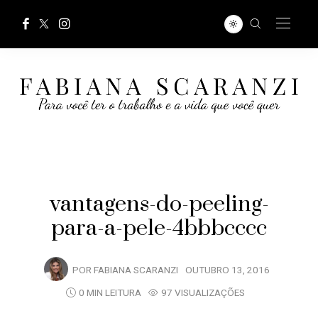
vantagens-do-peeling-
para-a-pele-4bbbcccc
POR
FABIANA SCARANZI
OUTUBRO 13, 2016
0 MIN LEITURA
97 VISUALIZAÇÕES