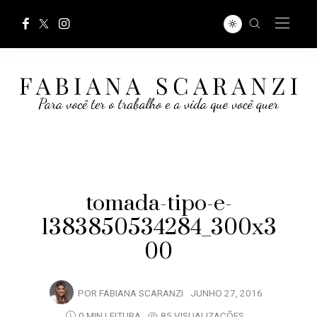
tomada-tipo-e-
1383850534284_300x3
00
POR
FABIANA SCARANZI
JUNHO 27, 2016
0 MIN LEITURA
85 VISUALIZAÇÕES