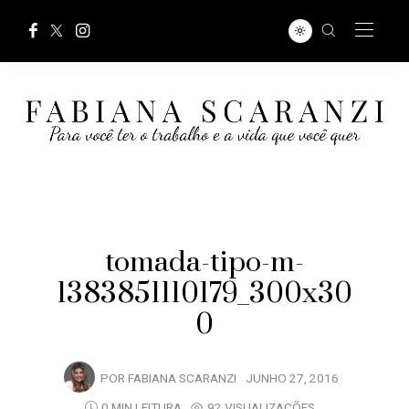
tomada-tipo-m-
1383851110179_300x30
0
POR
FABIANA SCARANZI
JUNHO 27, 2016
0 MIN LEITURA
92 VISUALIZAÇÕES