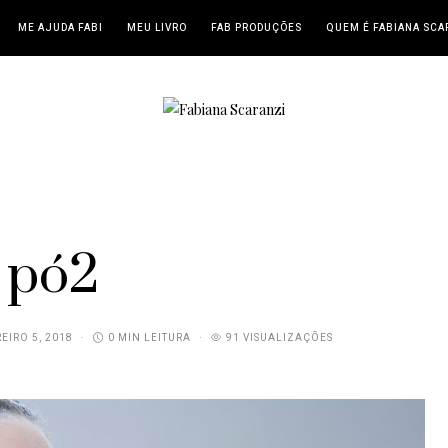
ME AJUDA FABI
MEU LIVRO
FAB PRODUÇÕES
QUEM É FABIANA SCA
pó2
EIRO 5, 2018
0 MIN LEITURA
91 VISUALIZAÇÕES