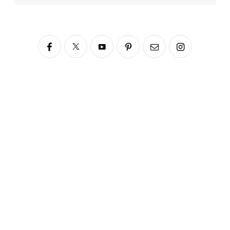
Siga no Instagram
fabianascaranzioficial
Please enter an Access Token