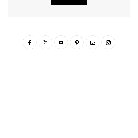
Siga no Instagram
fabianascaranzioficial
Please enter an Access Token