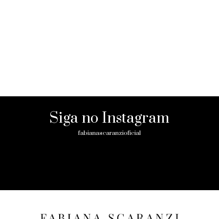
Siga no Instagram
fabianascaranzioficial
Please enter an Access Token