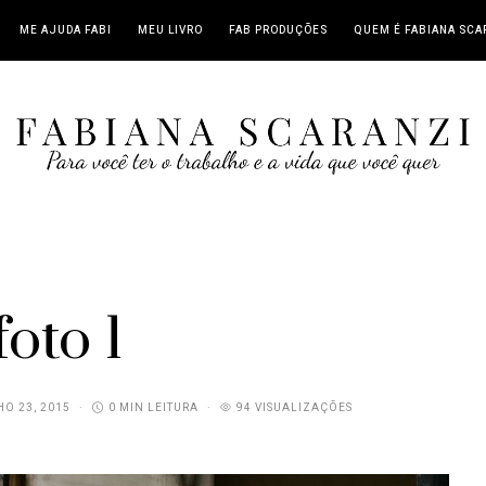
ME AJUDA FABI
MEU LIVRO
FAB PRODUÇÕES
QUEM É FABIANA SCA
foto 1
O 23, 2015
0 MIN LEITURA
94 VISUALIZAÇÕES