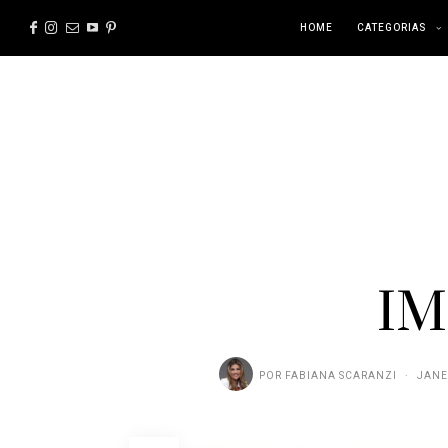
HOME
CATEGORIAS
IM
POR
FABIANA SCARANZI
JANE