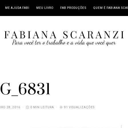
ME AJUDA FABI
MEU LIVRO
FAB PRODUÇÕES
QUEM É FABIANA SCA
G_6831
IRO 28, 2016
0 MIN LEITURA
91 VISUALIZAÇÕES