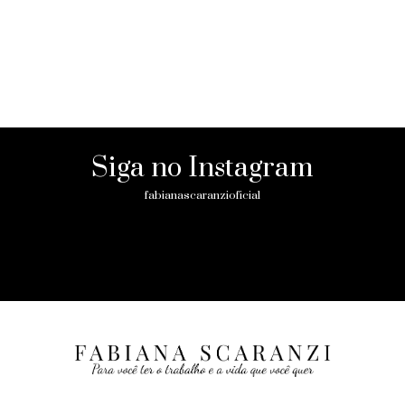
Siga no Instagram
fabianascaranzioficial
Please enter an Access Token