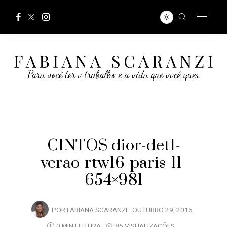
CINTOS dior-det1-
verao-rtw16-paris-11-
654×981
POR
FABIANA SCARANZI
OUTUBRO 29, 2015
0 MIN LEITURA
86 VISUALIZAÇÕES