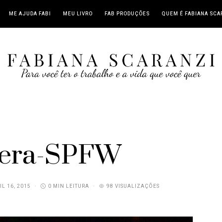
ME AJUDA FABI
MEU LIVRO
FAB PRODUÇÕES
QUEM É FABIANA SCA
lera-SPFW
IL 16, 2015
0 MIN LEITURA
98 VISUALIZAÇÕES