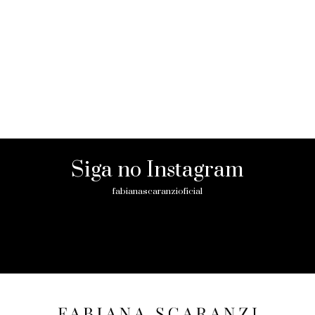
Siga no Instagram
fabianascaranzioficial
Please enter an Access Token