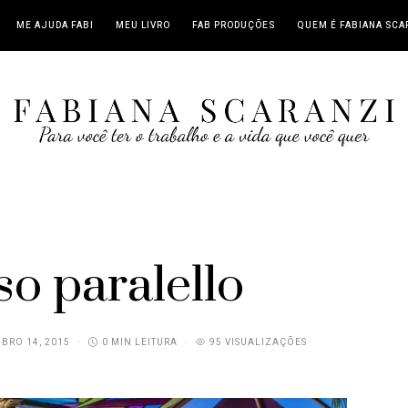
ME AJUDA FABI
MEU LIVRO
FAB PRODUÇÕES
QUEM É FABIANA SCA
so paralello
BRO 14, 2015
0 MIN LEITURA
95 VISUALIZAÇÕES