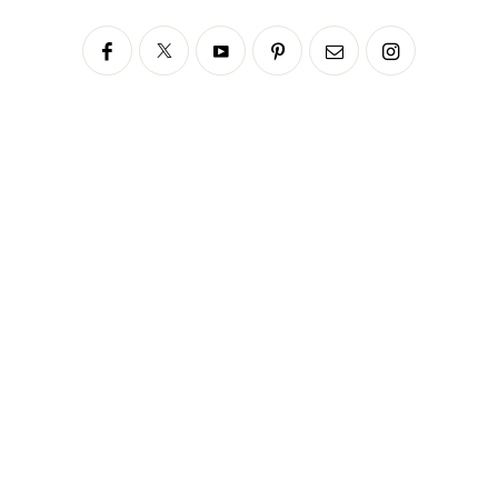
Siga no Instagram
fabianascaranzioficial
Please enter an Access Token