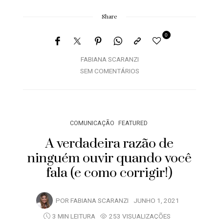
Share
0
FABIANA SCARANZI
SEM COMENTÁRIOS
COMUNICAÇÃO
FEATURED
A verdadeira razão de
ninguém ouvir quando você
fala (e como corrigir!)
POR
FABIANA SCARANZI
JUNHO 1, 2021
3 MIN LEITURA
253 VISUALIZAÇÕES