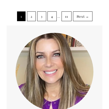
1
2
3
4
…
11
Next →