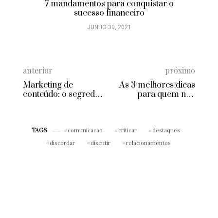
7 mandamentos para conquistar o
sucesso financeiro
JUNHO 30, 2021
anterior
próximo
Marketing de
As 3 melhores dicas
conteúdo: o segredo
para quem não
do sucesso das
consegue guardar
pequenas empresas
dinheiro
comunicacao
criticar
destaques
TAGS
discordar
discutir
relacionamentos