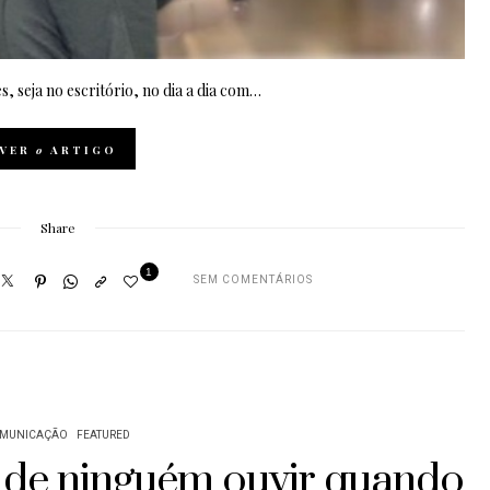
, seja no escritório, no dia a dia com…
VER
o
ARTIGO
Share
1
SEM COMENTÁRIOS
MUNICAÇÃO
FEATURED
 de ninguém ouvir quando