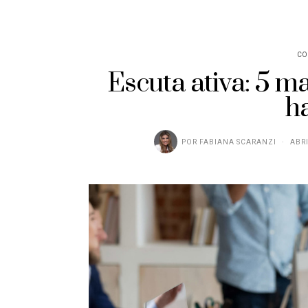
CO
Escuta ativa: 5 m
h
POR
FABIANA SCARANZI
ABRI