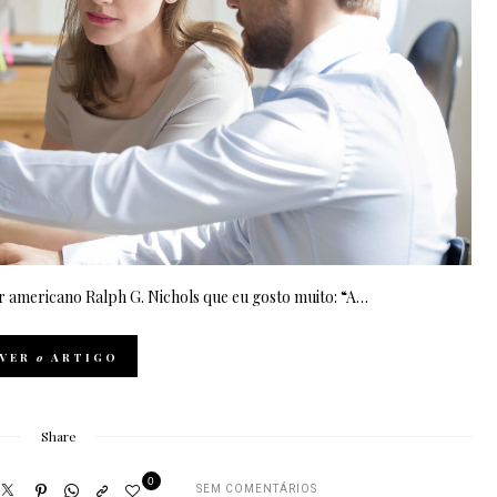
or americano Ralph G. Nichols que eu gosto muito: “A…
VER
o
ARTIGO
Share
0
SEM COMENTÁRIOS