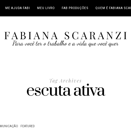
ME AJUDA FABI
MEU LIVRO
FAB PRODUÇÕES
QUEM É FABIANA SCA
Tag Archives
escuta ativa
MUNICAÇÃO
FEATURED