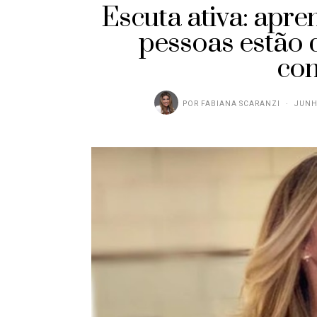
Escuta ativa: apr
pessoas estão 
co
POR
FABIANA SCARANZI
JUNH