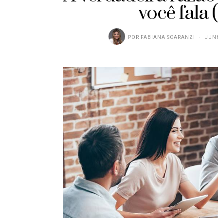
você fala 
POR
FABIANA SCARANZI
JUNH