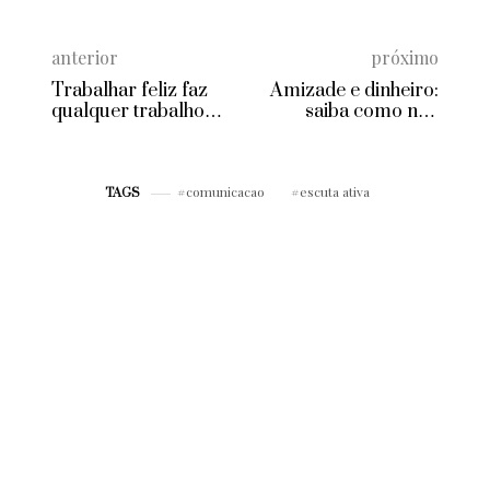
anterior
próximo
Trabalhar feliz faz
Amizade e dinheiro:
qualquer trabalho
saiba como não
render mais
entrar em conflito
comunicacao
escuta ativa
TAGS