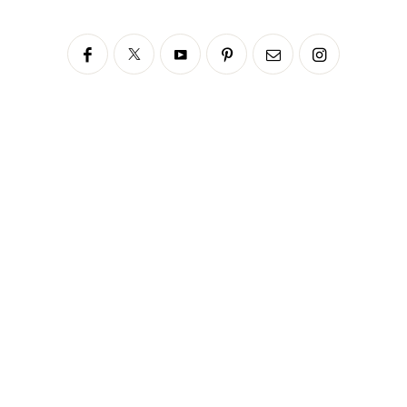
Siga no Instagram
fabianascaranzioficial
Please enter an Access Token