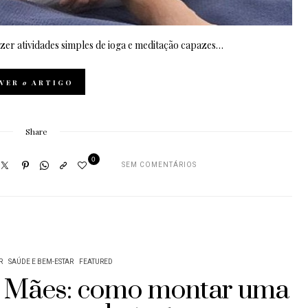
er atividades simples de ioga e meditação capazes…
VER
o
ARTIGO
Share
0
SEM COMENTÁRIOS
R
SAÚDE E BEM-ESTAR
FEATURED
s Mães: como montar uma