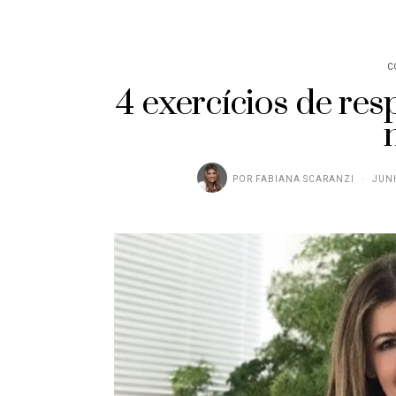
C
4 exercícios de res
POR
FABIANA SCARANZI
JUNH