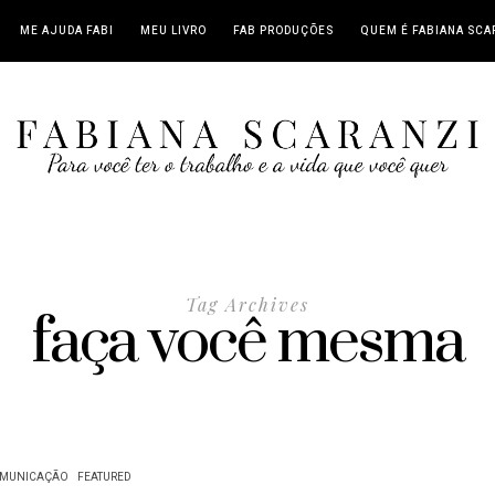
ME AJUDA FABI
MEU LIVRO
FAB PRODUÇÕES
QUEM É FABIANA SCA
Tag Archives
faça você mesma
MUNICAÇÃO
FEATURED