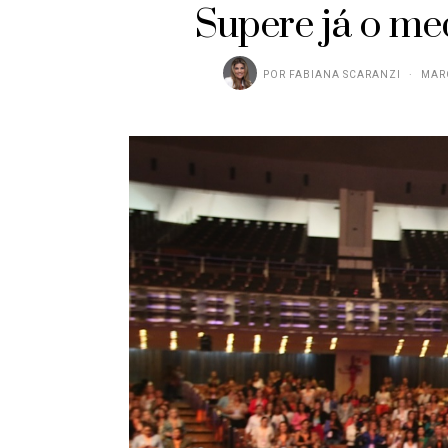
Supere já o me
POR
FABIANA SCARANZI
MARÇ