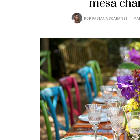
mesa char
POR
FABIANA SCARANZI
MAI