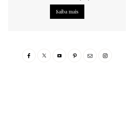
Saiba mais
Siga no Instagram
fabianascaranzioficial