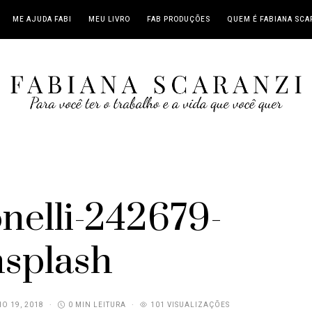
ME AJUDA FABI
MEU LIVRO
FAB PRODUÇÕES
QUEM É FABIANA SCA
onelli-242679-
splash
O 19, 2018
0 MIN LEITURA
101 VISUALIZAÇÕES