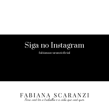
Siga no Instagram
fabianascaranzioficial
Please enter an Access Token