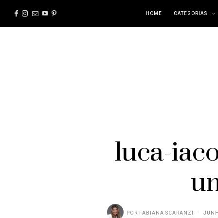
HOME
CATEGORIAS
luca-iac
un
POR
FABIANA SCARANZI
JUNH