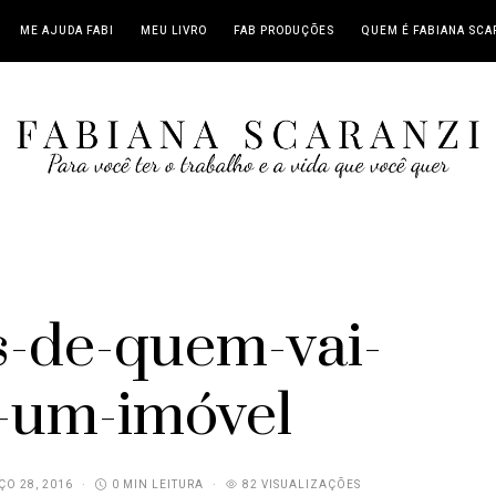
ME AJUDA FABI
MEU LIVRO
FAB PRODUÇÕES
QUEM É FABIANA SCA
s-de-quem-vai-
r-um-imóvel
O 28, 2016
0 MIN LEITURA
82 VISUALIZAÇÕES