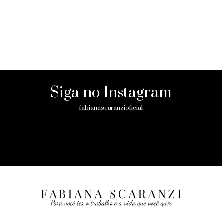
Siga no Instagram
fabianascaranzioficial
Please enter an Access Token