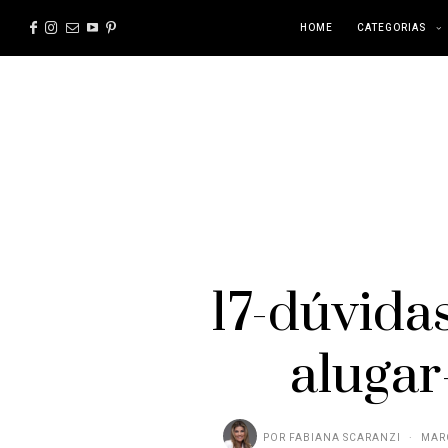
HOME
CATEGORIAS
17-dúvida
aluga
POR
FABIANA SCARANZI
MARÇ