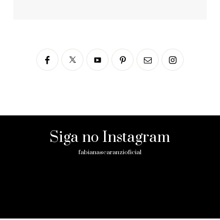
Siga no Instagram
fabianascaranzioficial
Please enter an Access Token