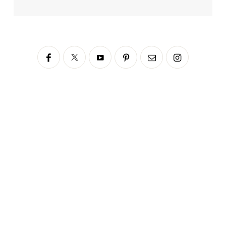
Siga no Instagram
fabianascaranzioficial
Please enter an Access Token