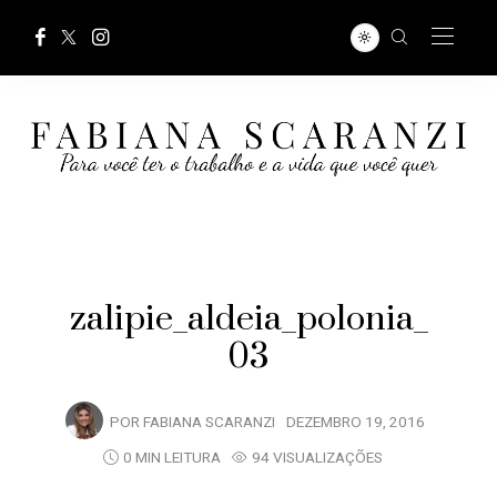
zalipie_aldeia_polonia_
03
POR
FABIANA SCARANZI
DEZEMBRO 19, 2016
0 MIN LEITURA
94 VISUALIZAÇÕES