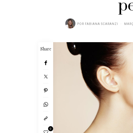
p
POR
FABIANA SCARANZI
MARÇ
Share
0