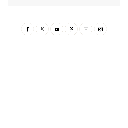
Siga no Instagram
fabianascaranzioficial
Please enter an Access Token