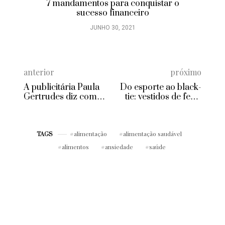
7 mandamentos para conquistar o
sucesso financeiro
JUNHO 30, 2021
anterior
próximo
A publicitária Paula
Do esporte ao black-
Gertrudes diz como
tie: vestidos de festa
posicionar sua marca
para todo tipo de
casamento
alimentação
alimentação saudável
TAGS
alimentos
ansiedade
saúde