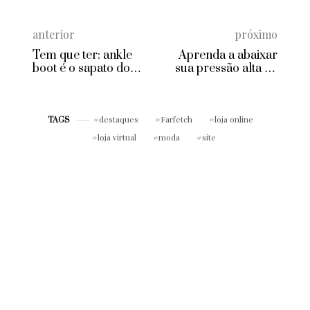
anterior
próximo
Tem que ter: ankle
Aprenda a abaixar
boot é o sapato do
sua pressão alta de
inverno 2017!
maneira natural
destaques
Farfetch
loja online
TAGS
loja virtual
moda
site