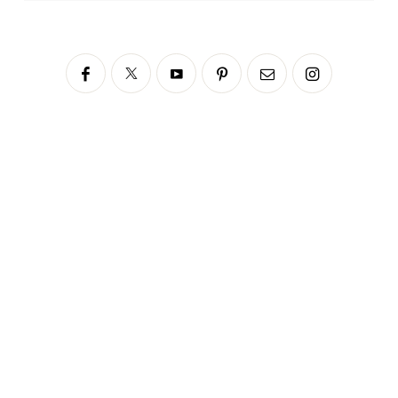
Siga no Instagram
fabianascaranzioficial
Please enter an Access Token