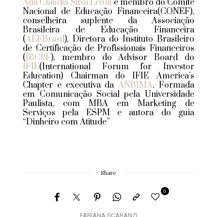
Ana Claudia Silva Leoni
é
membro do Comitê
Nacional de Educação Financeira(CONEF),
conselheira suplente da Associação
Brasileira de Educação Financeira
(
AEFBrasil
), Diretora do Instituto Brasileiro
de Certificação de Profissionais Financeiros
(
IBCPF
), membro do Advisor Board do
IFIE
(International Forum for Investor
Education) Chairman do IFIE America’s
Chapter e executiva da
ANBIMA
. Formada
em Comunicação Social pela Universidade
Paulista, com MBA em Marketing de
Serviços pela ESPM e autora do guia
“
Dinheiro com Atitude”
Share
0
FABIANA SCARANZI