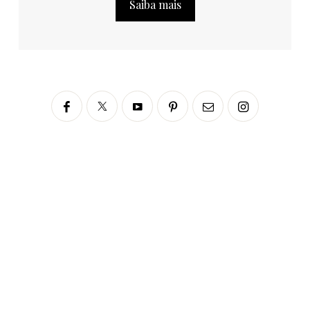
Saiba mais
Siga no Instagram
fabianascaranzioficial
Please enter an Access Token