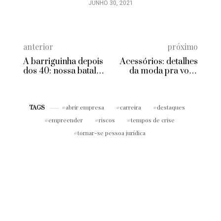
JUNHO 30, 2021
anterior
próximo
A barriguinha depois
Acessórios: detalhes
dos 40: nossa batalha
da moda pra você
diária para evitá-la!
arrasar em 2016
abrir empresa
carreira
destaques
TAGS
empreender
riscos
tempos de crise
tornar-se pessoa jurídica