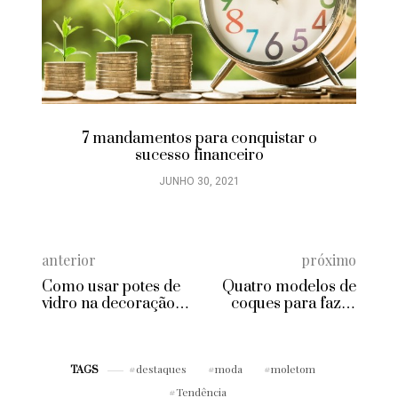
7 mandamentos para conquistar o
sucesso financeiro
JUNHO 30, 2021
anterior
próximo
Como usar potes de
Quatro modelos de
vidro na decoração
coques para fazer
da sua festa
em casa
destaques
moda
moletom
TAGS
Tendência