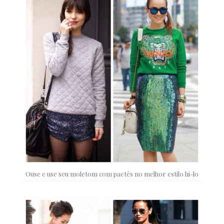
Ouse e use seu moletom com paetês no melhor estilo hi-lo