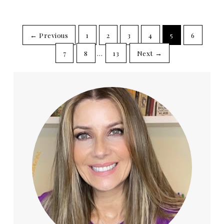
← Previous
1
2
3
4
5
6
7
8
…
13
Next →