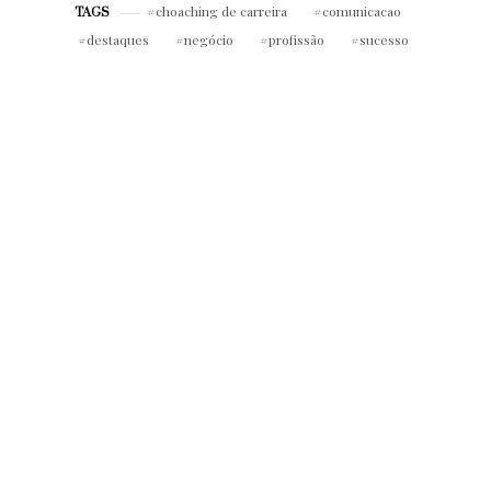
choaching de carreira
comunicacao
TAGS
destaques
negócio
profissão
sucesso