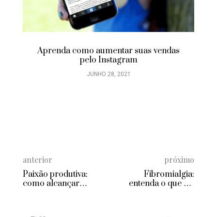
Aprenda como aumentar suas vendas
pelo Instagram
JUNHO 28, 2021
anterior
próximo
Paixão produtiva:
Fibromialgia:
como alcançar
entenda o que é e
sucesso fazendo o
como enfrentar a
que ama
doença