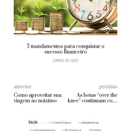
7 mandamentos para conquistar o
sucesso financeiro
JUNHO 30, 2021
anterior
próximo
Como aproveitar sua
As botas “over the
viagem ao máximo
knee” continuam com
tudo neste inverno
#ComoFazer
administrar
TAGS
compromissos
destaques
tempo