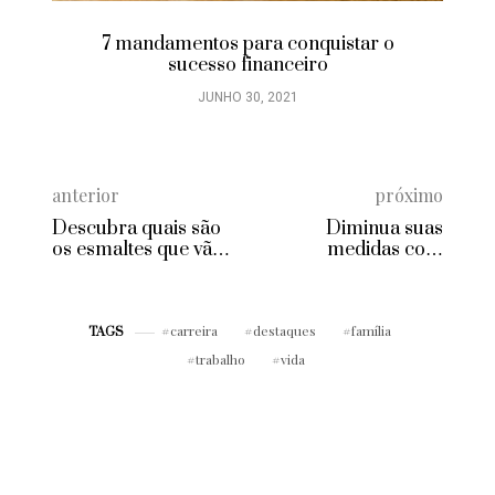
7 mandamentos para conquistar o
sucesso financeiro
JUNHO 30, 2021
anterior
próximo
Descubra quais são
Diminua suas
os esmaltes que vão
medidas com
bombar neste
corpetes
inverno
modeladores
carreira
destaques
família
TAGS
trabalho
vida