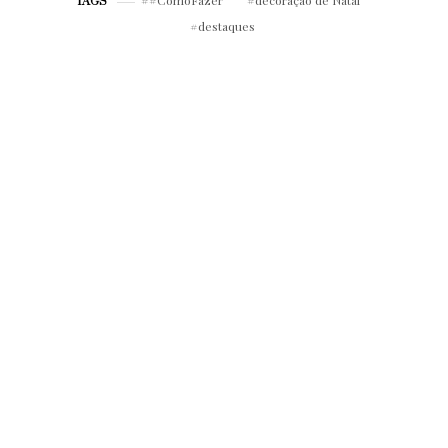
#ComoFazer
decoração de Natal
TAGS
destaques