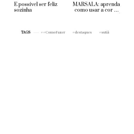
É possível ser feliz
MARSALA: aprenda
sozinha
como usar a cor do
inverno 2015
#ComoFazer
destaques
sutiã
TAGS