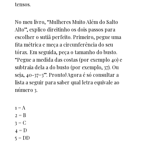
tensos.
No meu livro, “Mulheres Muito Além do Salto
Alto”, explico direitinho os dois passos para
escolher o sutiã perfeito. Primeiro, pegue uma
fita métrica e meça a circunferência do seu
tórax. Em seguida, peça o tamanho do busto.
“Pegue a medida das costas (por exemplo 40) e
subtraia dela a do busto (por exemplo, 37). Ou
seja, 40-37=3”. Pronto! Agora é só consultar a
lista a seguir para saber qual letra equivale ao
número 3.
1 = A
2 = B
3 = C
4 = D
5 = DD