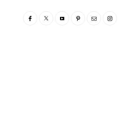
Siga no Instagram
fabianascaranzioficial
Please enter an Access Token