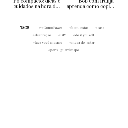
Pó compacto: dicas e
Bob com franja:
cuidados na hora da
aprenda como copiar
aplicação!
o corte de cabelo do
momento!
#ComoFazer
bem-estar
casa
TAGS
decoração
DIY
do it youself
faça você mesmo
mesa de jantar
porta-guardanapo