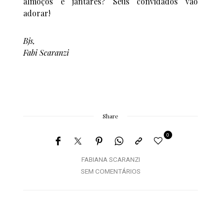
almoços e jantares? Seus convidados vão
adorar!
Bjs,
Fabi Scaranzi
Share
0
FABIANA SCARANZI
SEM COMENTÁRIOS