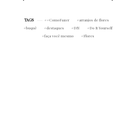
escola
malhar em qualquer
lugar
#ComoFazer
arranjos de flores
TAGS
buquê
destaques
DIY
Do It Yourself
faça você mesmo
Flores