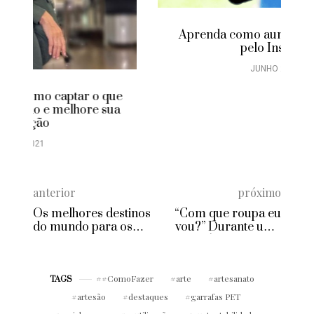
Aprenda como aumentar suas vendas
pelo Instagram
JUNHO 28, 2021
anterior
próximo
Os melhores destinos
“Com que roupa eu
do mundo para os
vou?” Durante uma
namorados
vida, 5 meses nesta
dúvida!
#ComoFazer
arte
artesanato
TAGS
artesão
destaques
garrafas PET