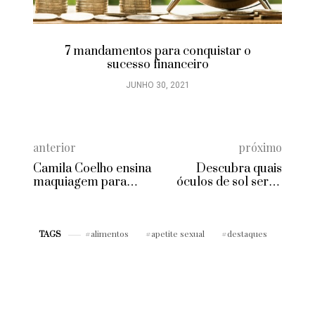
uistar o
Escuta ativa: aprenda como captar o
o
as pessoas estão dizendo e melhore 
comunicação
JUNHO 29, 2021
anterior
próximo
Camila Coelho ensina
Descubra quais
maquiagem para
óculos de sol serão
festas de fim de ano
tendência em 2016
alimentos
apetite sexual
destaques
TAGS